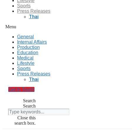
Lifestyle
Sports
Press Releases
Thai
Menu
General
Internal Affairs
Production
Education
Medical
Lifestyle
Sports
Press Releases
Thai
Get In Touch
Search
Search
Close this
search box.